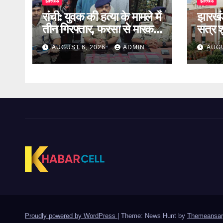
झारखंड
झारखंड
रांची: युवक की हत्या के मामले में
झारखं
तीन गिरफ्तार, फरसा से मारकर
सत्र शु
की थी हत्या
होगी 
AUGUST 6, 2026
ADMIN
AUGU
Proudly powered by WordPress
|
Theme: News Hunt by
Themeansar