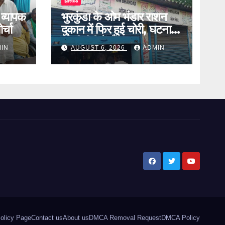
झारखंड
 व्यापक
भुरकुंडा के ओम भंडार राशन
र्चा
दुकान में फिर हुई चोरी, घटना
सीसीटीवी में कैद
IN
AUGUST 6, 2026
ADMIN
olicy Page
Contact us
About us
DMCA Removal Request
DMCA Policy