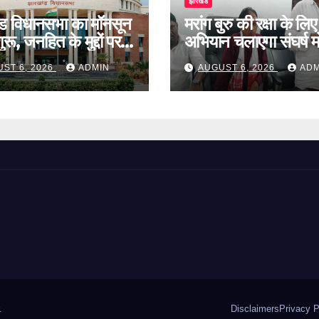
झारखंड
ड विधानसभा का मॉनसून
मरांग बुरु की रक्षा के लिए
रू, जनहित के मुद्दों पर
अभियान चलाएगा संघर्ष मो
बहस
ST 6, 2026
ADMIN
AUGUST 6, 2026
ADM
.
Disclaimers
Privacy P