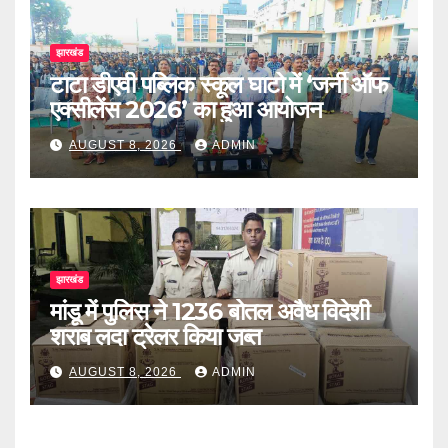
झारखंड
टाटा डीएवी पब्लिक स्कूल घाटो में ‘जर्नी ऑफ
एक्सीलेंस 2026’ का हुआ आयोजन
AUGUST 8, 2026
ADMIN
झारखंड
मांडू में पुलिस ने 1236 बोतल अवैध विदेशी
शराब लदा ट्रेलर किया जब्त
AUGUST 8, 2026
ADMIN