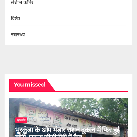
लेडीज कॉर्नर
विशेष
स्वास्थ्य
You missed
झारखंड
भुरकुंडा के ओम भंडार राशन दुकान में फिर हुई