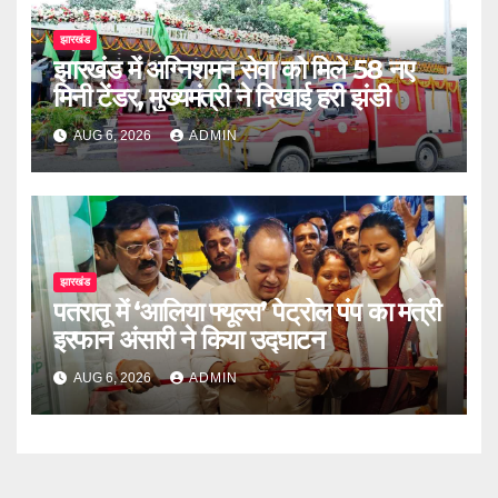
झारखंड
झारखंड में अग्निशमन सेवा को मिले 58 नए
मिनी टेंडर, मुख्यमंत्री ने दिखाई हरी झंडी
AUG 6, 2026
ADMIN
झारखंड
पतरातू में ‘आलिया फ्यूल्स’ पेट्रोल पंप का मंत्री
इरफान अंसारी ने किया उद्घाटन
AUG 6, 2026
ADMIN