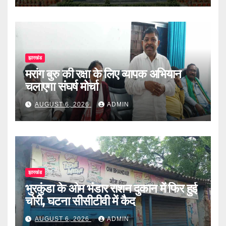
झारखंड
मरांग बुरु की रक्षा के लिए व्यापक अभियान
चलाएगा संघर्ष मोर्चा
AUGUST 6, 2026
ADMIN
झारखंड
भुरकुंडा के ओम भंडार राशन दुकान में फिर हुई
चोरी, घटना सीसीटीवी में कैद
AUGUST 6, 2026
ADMIN