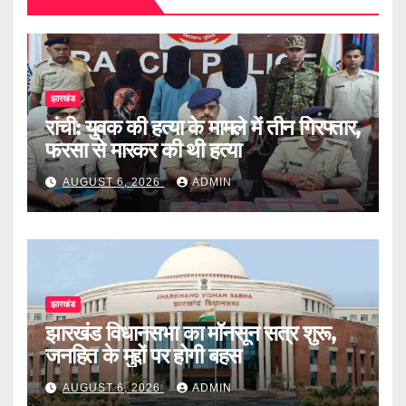
झारखंड
रांची: युवक की हत्या के मामले में तीन गिरफ्तार,
फरसा से मारकर की थी हत्या
AUGUST 6, 2026
ADMIN
झारखंड
झारखंड विधानसभा का मॉनसून सत्र शुरू,
जनहित के मुद्दों पर होगी बहस
AUGUST 6, 2026
ADMIN