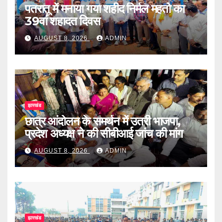
पतरातू में मनाया गया शहीद निर्मल महतो का
39वां शहादत दिवस
AUGUST 8, 2026
ADMIN
झारखंड
छात्र आंदोलन के समर्थन में उतरी भाजपा,
प्रदेश अध्यक्ष ने की सीबीआई जांच की मांग
AUGUST 8, 2026
ADMIN
झारखंड