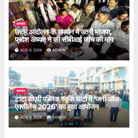
झारखंड
छात्र आंदोलन के समर्थन में उतरी भाजपा,
प्रदेश अध्यक्ष ने की सीबीआई जांच की मांग
AUG 8, 2026
ADMIN
झारखंड
टाटा डीएवी पब्लिक स्कूल घाटो में ‘जर्नी ऑफ
एक्सीलेंस 2026’ का हुआ आयोजन
AUG 8, 2026
ADMIN