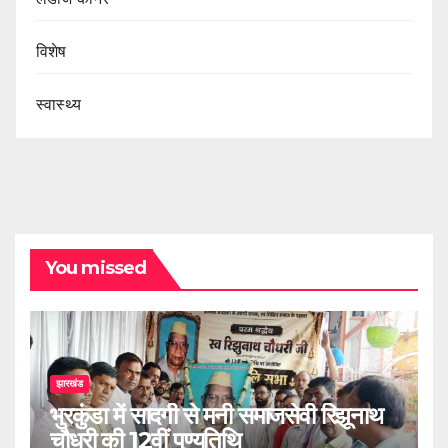
विशेष
स्वास्थ्य
You missed
झारखंड
भुरकुंडा में सादगी से मनी समाजसेवी रिझूनाथ
चौधरी की 12वीं पुण्यतिथि