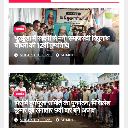
झारखंड
भुरकुंडा में सादगी से मनी समाजसेवी रिझूनाथ
चौधरी की 12वीं पुण्यतिथि
AUGUST 9, 2026
ADMIN
झारखंड
पिर्रा में दुर्गापूजा समिति का पुनर्गठन, मिथिलेश
कुमार दुबे लगातार 9वीं बार बने अध्यक्ष
AUGUST 9, 2026
ADMIN