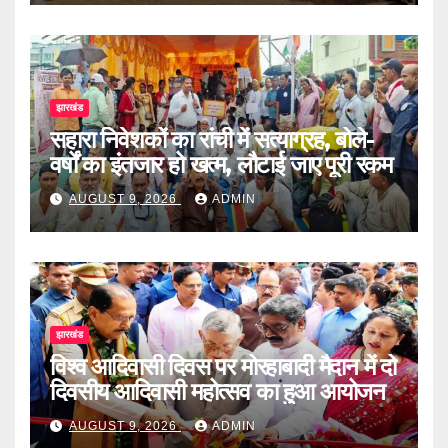
झारखंड
सहारा निवेशकों का रांची में सत्याग्रह, बोले-
वर्षों का इंतजार हो खत्म, लौटाई जाए पूरी रकम
AUGUST 9, 2026
ADMIN
झारखंड
विश्व आदिवासी दिवस पर मोरहाबादी मैदान में दो
दिवसीय आदिवासी महोत्सव का हुआ आयोजन
AUGUST 9, 2026
ADMIN