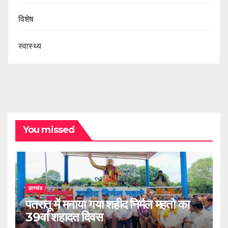
विशेष
स्वास्थ्य
You missed
झारखंड
पतरातू में मनाया गया शहीद निर्मल महतो का
39वां शहादत दिवस