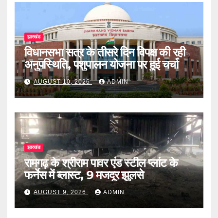
झारखंड
विधानसभा सत्र के तीसरे दिन विपक्ष की रही
अनुपस्थिति, पशुपालन योजना पर हुई चर्चा
AUGUST 10, 2026
ADMIN
झारखंड
रामगढ़ के श्रीराम पावर एंड स्टील प्लांट के
फर्नेस में ब्लास्ट, 9 मजदूर झुलसे
AUGUST 9, 2026
ADMIN