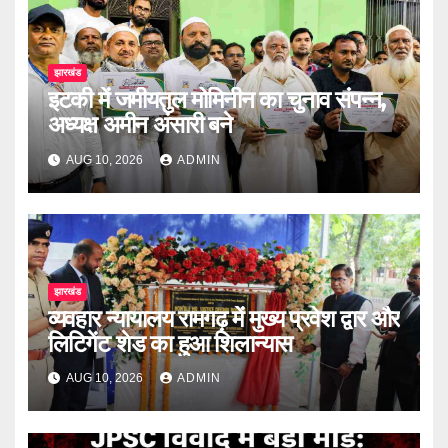
झारखंड
इटकी में जमीयतुल मोमिनीन का चुनाव संपन्न,
अध्यक्ष अमीन अंसारी बने
AUG 10, 2026
ADMIN
झारखंड
व्यवहार न्यायालय रामगढ़ में मुख्य प्रवेश द्वार और
लिटिगेंट शेड का हुआ शिलान्यास
AUG 10, 2026
ADMIN