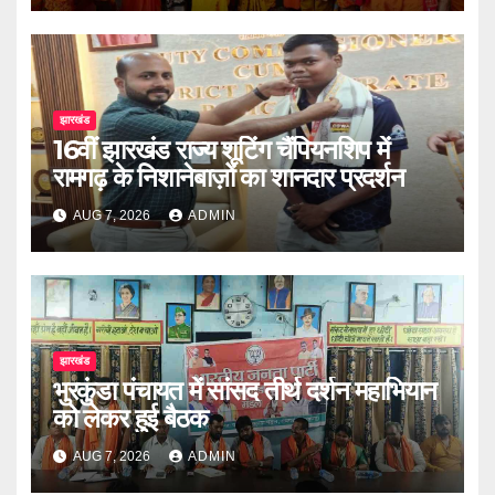
झारखंड
16वीं झारखंड राज्य शूटिंग चैंपियनशिप में
रामगढ़ के निशानेबाज़ों का शानदार प्रदर्शन
AUG 7, 2026
ADMIN
झारखंड
भुरकुंडा पंचायत में सांसद तीर्थ दर्शन महाभियान
को लेकर हुई बैठक
AUG 7, 2026
ADMIN