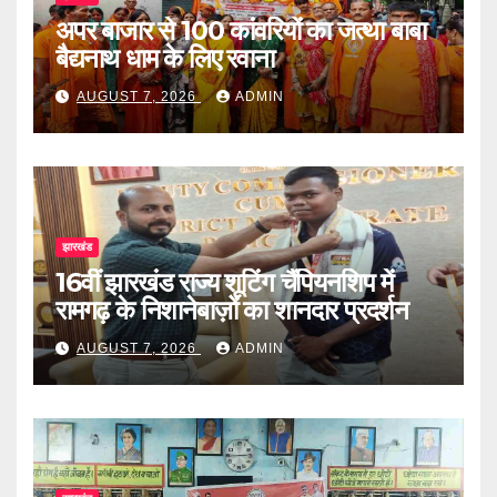
अपर बाजार से 100 कांवरियों का जत्था बाबा
बैद्यनाथ धाम के लिए रवाना
AUGUST 7, 2026
ADMIN
झारखंड
16वीं झारखंड राज्य शूटिंग चैंपियनशिप में
रामगढ़ के निशानेबाज़ों का शानदार प्रदर्शन
AUGUST 7, 2026
ADMIN