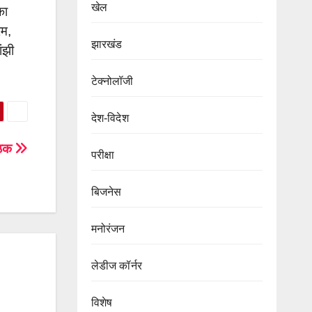
खेल
का
रम,
झारखंड
ंझी
टेक्नोलॉजी
देश-विदेश
बैठक
परीक्षा
बिजनेस
मनोरंजन
लेडीज कॉर्नर
विशेष