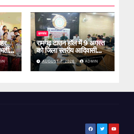
झारखंड
ाहर
रामगढ़ टाउन हॉल में 9 अगस्त
र्ती
को जिला स्तरीय आदिवासी
ल
महोत्सव का होगा आयोजन
IN
AUGUST 7, 2026
ADMIN