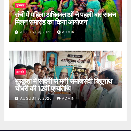
झारखंड
रांची में महिला अधिवक्ताओं ने पहली बार सावन
मिलन समारोह का किया आयोजन
AUGUST 9, 2026
ADMIN
झारखंड
भुरकुंडा में सादगी से मनी समाजसेवी रिझूनाथ
चौधरी की 12वीं पुण्यतिथि
AUGUST 9, 2026
ADMIN