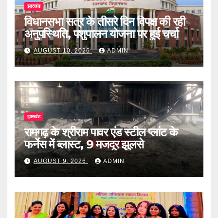
झारखंड
विधानसभा सत्र के तीसरे दिन विपक्ष की रही
अनुपस्थिति, पशुपालन योजना पर हुई चर्चा
AUGUST 10, 2026
ADMIN
झारखंड
रामगढ़ के श्रीराम पावर एंड स्टील प्लांट के
फर्नेस में ब्लास्ट, 9 मजदूर झुलसे
AUGUST 9, 2026
ADMIN