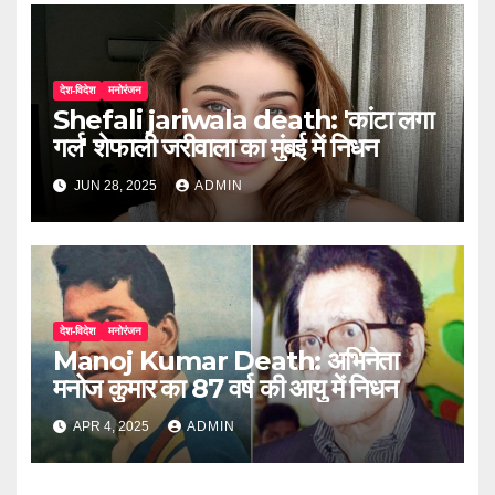
देश-विदेश
मनोरंजन
Shefali jariwala death: 'कांटा लगा
गर्ल' शेफाली जरीवाला का मुंबई में निधन
JUN 28, 2025
ADMIN
देश-विदेश
मनोरंजन
Manoj Kumar Death: अभिनेता
मनोज कुमार का 87 वर्ष की आयु में निधन
APR 4, 2025
ADMIN