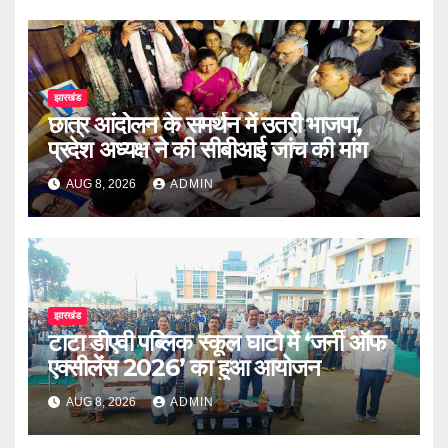
झारखंड
छात्र आंदोलन के समर्थन में उतरी भाजपा,
प्रदेश अध्यक्ष ने की सीबीआई जांच की मांग
AUG 8, 2026
ADMIN
झारखंड
टाटा डीएवी पब्लिक स्कूल घाटो में ‘जर्नी ऑफ
एक्सीलेंस 2026’ का हुआ आयोजन
AUG 8, 2026
ADMIN