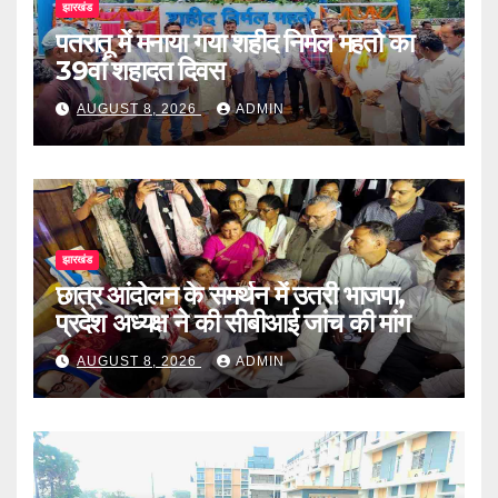
झारखंड
पतरातू में मनाया गया शहीद निर्मल महतो का
39वां शहादत दिवस
AUGUST 8, 2026
ADMIN
झारखंड
छात्र आंदोलन के समर्थन में उतरी भाजपा,
प्रदेश अध्यक्ष ने की सीबीआई जांच की मांग
AUGUST 8, 2026
ADMIN