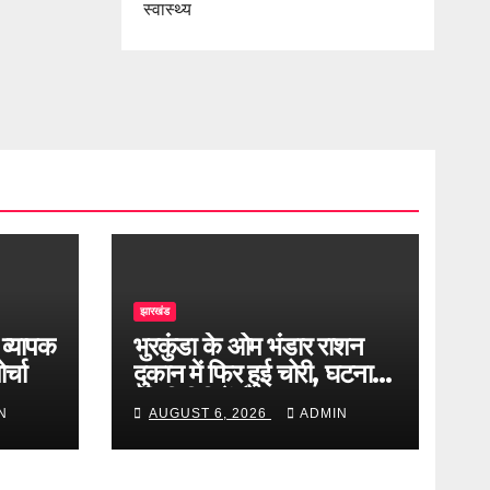
स्वास्थ्य
झारखंड
 व्यापक
भुरकुंडा के ओम भंडार राशन
र्चा
दुकान में फिर हुई चोरी, घटना
सीसीटीवी में कैद
N
AUGUST 6, 2026
ADMIN