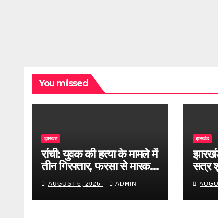
You missed
झारखंड
झारखंड
रांची: युवक की हत्या के मामले में
झारखं
तीन गिरफ्तार, फरसा से मारकर
सत्र शु
की थी हत्या
होगी 
AUGUST 6, 2026
ADMIN
AUGU