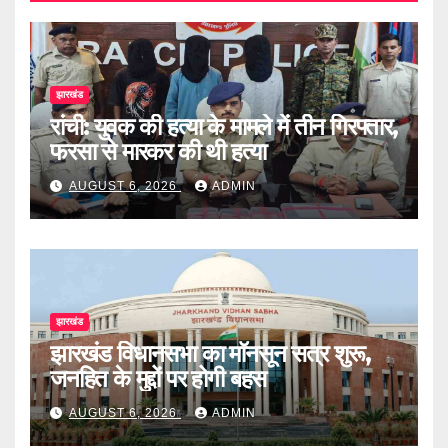
झारखंड
रांची: युवक की हत्या के मामले में तीन गिरफ्तार,
फरसा से मारकर की थी हत्या
AUGUST 6, 2026
ADMIN
झारखंड
झारखंड विधानसभा का मॉनसून सत्र शुरू,
जनहित के मुद्दों पर होगी बहस
AUGUST 6, 2026
ADMIN