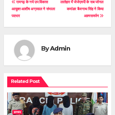
Post
रामगढ़ के नये उप विकास
लातेहार में जेजेएमपी के सब जोनल
आयुक्त आशीष अग्रवाल ने संभाला
कमांडर बैजनाथ सिंह ने किया
navigation
पदभार
आत्मसमर्पण
By
Admin
Related Post
झारखंड