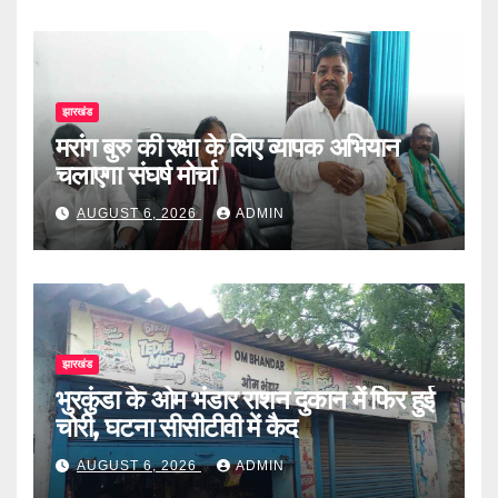
झारखंड
मरांग बुरु की रक्षा के लिए व्यापक अभियान
चलाएगा संघर्ष मोर्चा
AUGUST 6, 2026
ADMIN
झारखंड
भुरकुंडा के ओम भंडार राशन दुकान में फिर हुई
चोरी, घटना सीसीटीवी में कैद
AUGUST 6, 2026
ADMIN