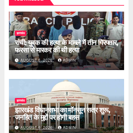
झारखंड
रांची: युवक की हत्या के मामले में तीन गिरफ्तार,
फरसा से मारकर की थी हत्या
AUGUST 6, 2026
ADMIN
झारखंड
झारखंड विधानसभा का मॉनसून सत्र शुरू,
जनहित के मुद्दों पर होगी बहस
AUGUST 6, 2026
ADMIN