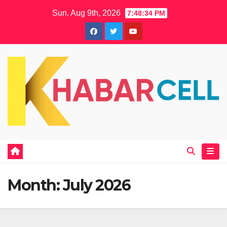
Skip
Sun. Aug 9th, 2026
7:48:35 PM
to
content
Month:
July 2026