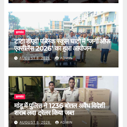
झारखंड
टाटा डीएवी पब्लिक स्कूल घाटो में ‘जर्नी ऑफ
एक्सीलेंस 2026’ का हुआ आयोजन
AUGUST 8, 2026
ADMIN
झारखंड
मांडू में पुलिस ने 1236 बोतल अवैध विदेशी
शराब लदा ट्रेलर किया जब्त
AUGUST 8, 2026
ADMIN