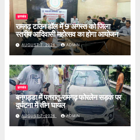
झारखंड
रामगढ़ टाउन हॉल में 9 अगस्त को जिला
स्तरीय आदिवासी महोत्सव का होगा आयोजन
AUGUST 7, 2026
ADMIN
झारखंड
बनगड्डा में पतरातू-रामगढ़ फोरलेन सड़क पर
दुर्घटना में तीन घायल
AUGUST 7, 2026
ADMIN