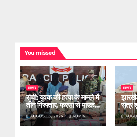
You missed
झारखंड
झारखंड
रांची: युवक की हत्या के मामले में
झारखं
तीन गिरफ्तार, फरसा से मारकर
सत्र शु
की थी हत्या
होगी 
AUGUST 6, 2026
ADMIN
AUGU