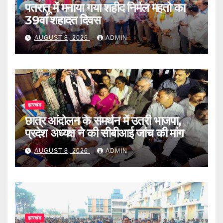
पतरातू में मनाया गया शहीद निर्मल महतो का
39वां शहादत दिवस
AUGUST 8, 2026
ADMIN
झारखंड
छात्र आंदोलन के समर्थन में उतरी भाजपा,
प्रदेश अध्यक्ष ने की सीबीआई जांच की मांग
AUGUST 8, 2026
ADMIN
झारखंड