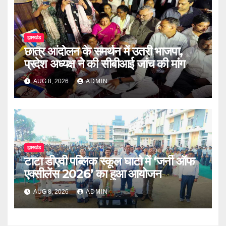
झारखंड
छात्र आंदोलन के समर्थन में उतरी भाजपा,
प्रदेश अध्यक्ष ने की सीबीआई जांच की मांग
AUG 8, 2026
ADMIN
झारखंड
टाटा डीएवी पब्लिक स्कूल घाटो में ‘जर्नी ऑफ
एक्सीलेंस 2026’ का हुआ आयोजन
AUG 8, 2026
ADMIN