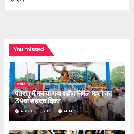
स्वास्थ्य
You missed
झारखंड
पतरातू में मनाया गया शहीद निर्मल महतो का
39वां शहादत दिवस
AUGUST 8, 2026
ADMIN