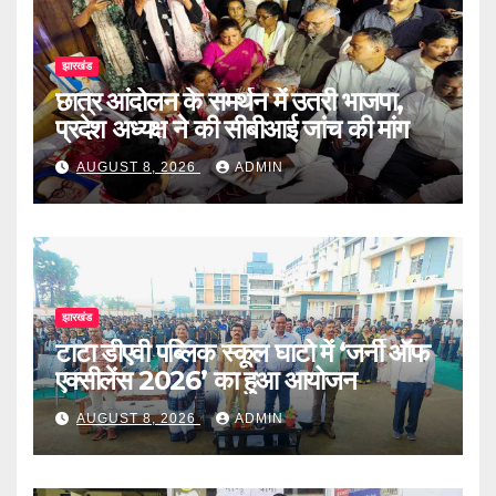
झारखंड
छात्र आंदोलन के समर्थन में उतरी भाजपा,
प्रदेश अध्यक्ष ने की सीबीआई जांच की मांग
AUGUST 8, 2026
ADMIN
झारखंड
टाटा डीएवी पब्लिक स्कूल घाटो में ‘जर्नी ऑफ
एक्सीलेंस 2026’ का हुआ आयोजन
AUGUST 8, 2026
ADMIN