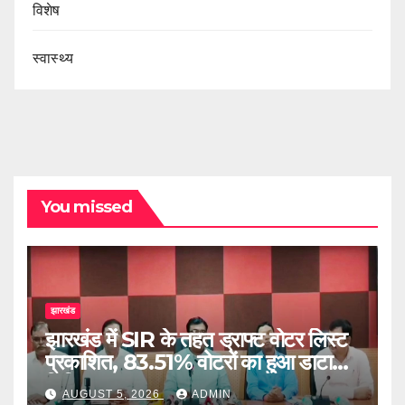
विशेष
स्वास्थ्य
You missed
झारखंड
झारखंड में SIR के तहत ड्राफ्ट वोटर लिस्ट
प्रकाशित, 83.51% वोटरों का हुआ डाटा
डिजिटाइज
AUGUST 5, 2026
ADMIN