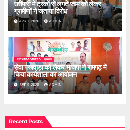
उरीमारी में ट्रकों से लगते जाम को लेकर
ग्रामीणों ने जताया विरोध
APR 1, 2026
ADMIN
UNCATEGORIZED
झारखंड
सेवा पखवाड़ा को लेकर भाजपा ने रामगढ़ में
किया कार्यशाला का आयोजन
SEP 9, 2025
ADMIN
Recent Posts